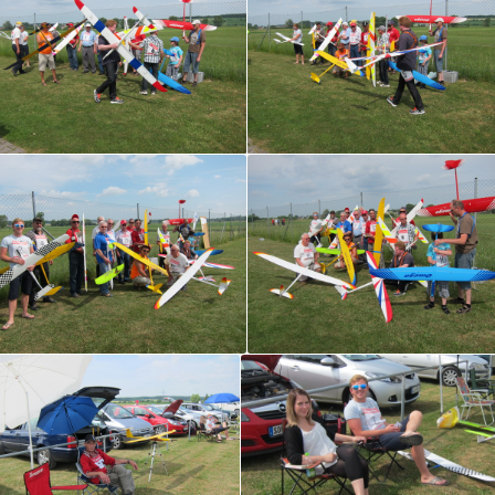
WWW.LVBAYERN.DE)
2019
2018
2017
2016
2015
2014
2013
2012
2011
2010
2009