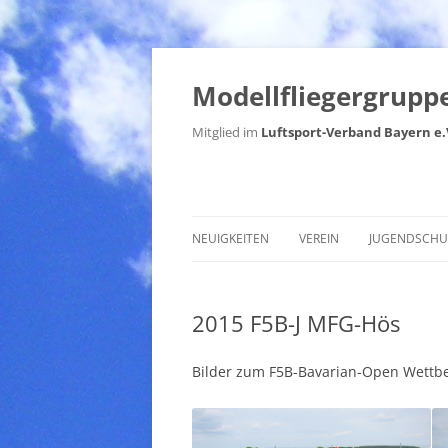
Modellfliegergruppe
Mitglied im
Luftsport-Verband Bayern e.
NEUIGKEITEN
VEREIN
JUGENDSCHU
VORSTAND
2015 F5B-J MFG-Hös
FLUGGELÄNDE
FLUGORDNUNG
Bilder zum F5B-Bavarian-Open Wettbe
SATZUNG
GEBÜHRENORDNUNG