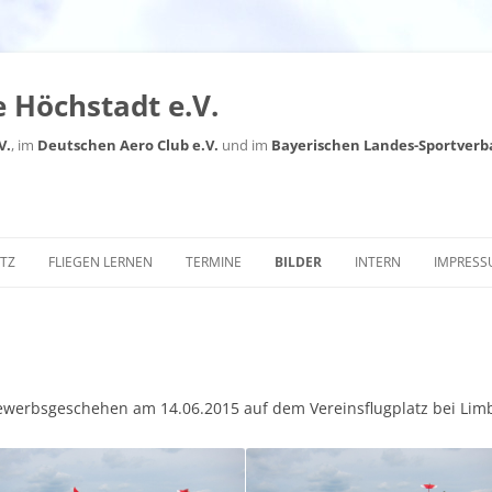
 Höchstadt e.V.
V.
, im
Deutschen Aero Club e.V.
und im
Bayerischen Landes-Sportverb
Zum
Inhalt
TZ
FLIEGEN LERNEN
TERMINE
BILDER
INTERN
IMPRES
springen
TERMINPLAN 2026 (STAND
2026
08/2026)
2025
HALLENFLUGPLAN 2025/2026
2024
werbsgeschehen am 14.06.2015 auf dem Vereinsflugplatz bei Lim
(STAND 16.12.2025)
2023
LVB VERANSTALTUNGEN
(EXTERNER LINK
2020